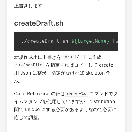
上書きします。
createDraft.sh
./createDraft.sh 
${targetName}
[
${src
新規作成用に下書きを
下に作成。
draft/
を指定すればコピーして create
srcJsonFile
用 Json に整形。指定がなければ skeleton 作
成。
CallerReference の値は
コマンドでタ
date +%s
イムスタンプを使用していますが、distribution
間で unique にする必要があるようなので必要に
応じて調整。