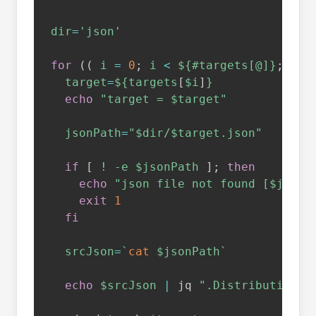
dir
=
'json'
for
((
 i 
=
0
;
 i 
<
 ${#targets[@]}
;
 i
++
target
=
${targets
[
$i
]
}
echo
"target = 
$target
"
jsonPath
=
"
$dir
/
$target
.json"
if
[
!
-e
$jsonPath
]
;
then
echo
"json file not found [
$jsonP
exit
1
fi
srcJson
=
`
cat
 $jsonPath
`
echo
$srcJson
|
 jq 
".Distribution.D