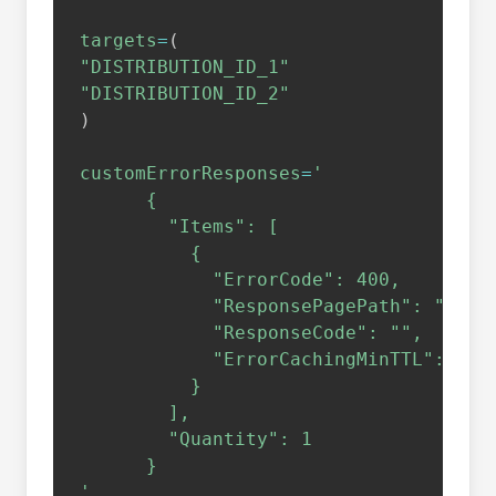
targets
=
(
"DISTRIBUTION_ID_1"
"DISTRIBUTION_ID_2"
)
customErrorResponses
=
'

      {

        "Items": [

          {

            "ErrorCode": 400,

            "ResponsePagePath": "",

            "ResponseCode": "",

            "ErrorCachingMinTTL": 1

          }

        ],

        "Quantity": 1

      }

'