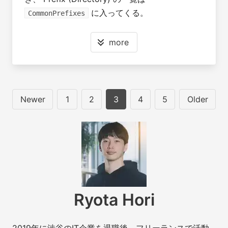
に入ってくる。
CommonPrefixes
more
Newer
1
2
3
4
5
Older
Ryota Hori