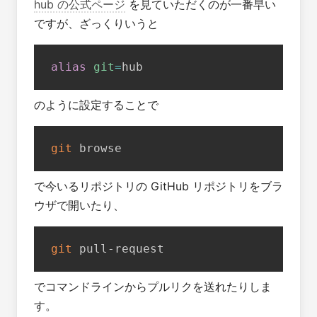
hub の公式ページ
を見ていただくのが一番早い
ですが、ざっくりいうと
alias
git
=
hub
のように設定することで
git
 browse
で今いるリポジトリの GitHub リポジトリをブラ
ウザで開いたり、
git
 pull-request
でコマンドラインからプルリクを送れたりしま
す。