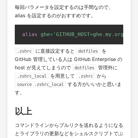
毎回パラメータを設定するのは手間なので、
alias を設定するのがおすすめです。
alias
ghe
=
'GITHUB_HOST=ghe.my.org git
に直接設定すると
を
.zshrc
dotfiles
GitHub 管理している人は GitHub Enterprise の
host が見えてしまうので
管理外に
dotfiles
を用意して
から
.zshrc_local
.zshrc
する方がいいかと思いま
source .zshrc_local
す。
以上
コマンドラインからプルリクを送れるようになる
とライブラリの更新などをシェルスクリプトでぶ